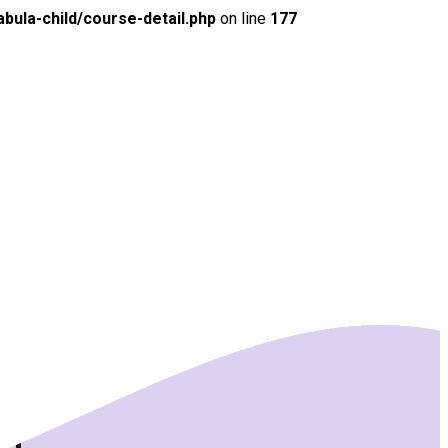
ula-child/course-detail.php
on line
177
ín