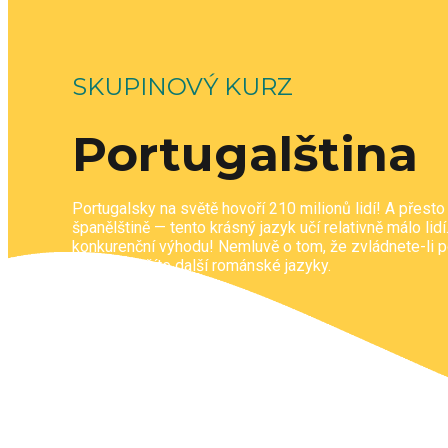
SKUPINOVÝ KURZ
Portugalština
Portugalsky na světě hovoří 210 milionů lidí! A přesto
španělštině — tento krásný jazyk učí relativně málo lid
konkurenční výhodu! Nemluvě o tom, že zvládnete-li po
potom naučíte další románské jazyky.