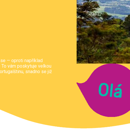
 se — oproti například
í. To vám poskytuje velkou
rtugalštinu, snadno se již