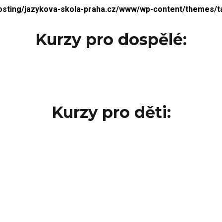
sting/jazykova-skola-praha.cz/www/wp-content/themes/tab
Kurzy pro dospělé:
Kurzy pro děti:
NEVYBRALI JSTE SI?
avrhněte nám vlastní term