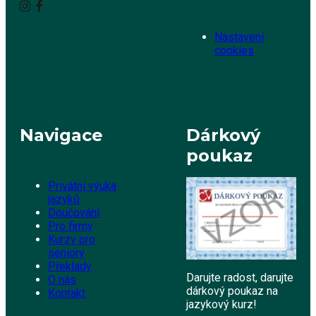
Nastavení
cookies
Navigace
Dárkový
poukaz
Privátní výuka
jazyků
Doučování
Pro firmy
Kurzy pro
seniory
Překlady
Darujte radost, darujte
O nás
dárkový poukaz na
Kontakt
jazykový kurz!