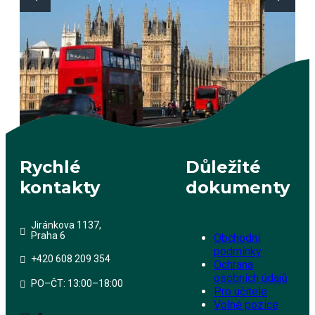
Rychlé
Důležité
kontakty
dokumenty
Jiránkova 1137,
Praha 6
Obchodní
podmínky
+420 608 209 354
Ochrana
osobních údajů
PO–ČT: 13:00–18:00
Pro učitele
Volné pozice