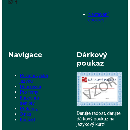
Nastavení
cookies
Navigace
Dárkový
poukaz
Privátní výuka
jazyků
Doučování
Pro firmy
Kurzy pro
seniory
Překlady
Darujte radost, darujte
O nás
dárkový poukaz na
Kontakt
jazykový kurz!