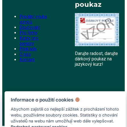
poukaz
Privátní výuka
jazyků
Doučování
Pro firmy
Kurzy pro
seniory
Překlady
Darujte radost, darujte
O nás
dárkový poukaz na
Kontakt
jazykový kurz!
Informace o použití cookies
Abychom zajistili co nejlepší zážitek z procházení tohoto
webu, používáme soubory cookies. Statistiky o chování
uživatelů na webu nám umožňují web dále vylepšovat.
Podrobné nastavení cookies