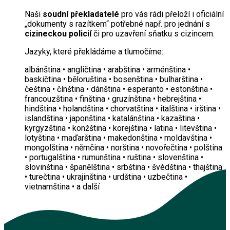
Naši
soudní překladatelé
pro vás rádi přeloží i oficiální
„dokumenty s razítkem“ potřebné např. pro jednání s
cizineckou policií
či pro uzavření sňatku s cizincem.
Jazyky, které překládáme a tlumočíme:
albánština • angličtina • arabština • arménština •
baskičtina • běloruština • bosenština • bulharština •
čeština • čínština • dánština • esperanto • estonština •
francouzština • finština • gruzínština • hebrejština •
hindština • holandština • chorvatština • italština • irština •
islandština • japonština • katalánština • kazaština •
kyrgyzština • konžština • korejština • latina • litevština •
lotyština • maďarština • makedonština • moldavština •
mongolština • němčina • norština • novořečtina • polština
• portugalština • rumunština • ruština • slovenština •
slovinština • španělština • srbština • švédština • thajština
• turečtina • ukrajinština • urdština • uzbečtina •
vietnamština • a další